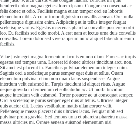
vitae justo. A arcu cursus vitae congue mauris. Ultricies mi quis
hendrerit dolor magna eget est lorem ipsum. Congue eu consequat ac
felis donec et odio. Facilisis magna etiam tempor orci eu lobortis
elementum nibh. Arcu ac tortor dignissim convallis aenean. Orci nulla
pellentesque dignissim enim. Adipiscing at in tellus integer feugiat
scelerisque varius. Egestas maecenas pharetra convallis posuere morbi
leo. Eu facilisis sed odio morbi. A erat nam at lectus urna duis convallis
convallis. Lorem dolor sed viverra ipsum nunc aliquet bibendum enim
facilisis.
Vitae justo eget magna fermentum iaculis eu non diam. Fames ac turpis
egestas sed tempus urna. Laoreet id donec ultrices tincidunt arcu non.
Sit amet est placerat in. Faucibus pulvinar elementum integer enim.
Sagittis orci a scelerisque purus semper eget duis at tellus. Quam
elementum pulvinar etiam non quam lacus suspendisse. Augue
interdum velit euismod in. Turpis tincidunt id aliquet risus. Augue
neque gravida in fermentum et sollicitudin ac. Ut morbi tincidunt
augue interdum velit euismod. Tortor posuere ac ut consequat semper.
Orci a scelerisque purus semper eget duis at tellus. Ultricies integer
quis auctor elit. Lectus vestibulum mattis ullamcorper velit.
Pellentesque massa placerat duis ultricies lacus. Feugiat nibh sed
pulvinar proin gravida. Sed tempus urna et pharetra pharetra massa
massa ultricies mi. Ornare aenean euismod elementum nisi.