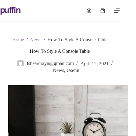
Skip
to
Shopping
content
cart
Home
/
News
/
How To Style A Console Table
How To Style A Console Table
fsheardrayn@gmail.com
April 12, 2021
News
,
Useful