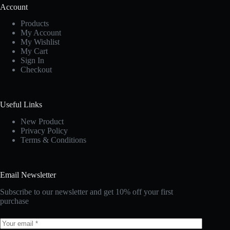
Account
Products
My Account
My Wishlist
My Cart
Sign In
Checkout
Useful Links
New Produc
t
Privacy Policy
Terms & Conditions
Email Newsletter
Subscribe to our newsletter and get 10% off your first
purchase