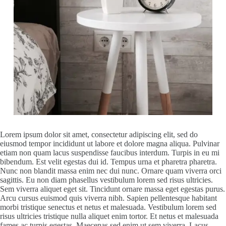
Lorem ipsum dolor sit amet, consectetur adipiscing elit, sed do
eiusmod tempor incididunt ut labore et dolore magna aliqua. Pulvinar
etiam non quam lacus suspendisse faucibus interdum. Turpis in eu mi
bibendum. Est velit egestas dui id. Tempus urna et pharetra pharetra.
Nunc non blandit massa enim nec dui nunc. Ornare quam viverra orci
sagittis. Eu non diam phasellus vestibulum lorem sed risus ultricies.
Sem viverra aliquet eget sit. Tincidunt ornare massa eget egestas purus.
Arcu cursus euismod quis viverra nibh. Sapien pellentesque habitant
morbi tristique senectus et netus et malesuada. Vestibulum lorem sed
risus ultricies tristique nulla aliquet enim tortor. Et netus et malesuada
fames ac turpis egestas. Maecenas sed enim ut sem viverra. Lacus