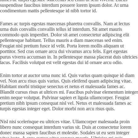
suspendisse faucibus interdum posuere lorem ipsum dolor. At urna
condimentum mattis pellentesque id nibh tortor id.
Fames ac turpis egestas maecenas pharetra convallis. Nam at lectus
urna duis convallis convallis tellus id interdum. Sit amet mauris
commodo quis imperdiet. Dolor sit amet consectetur adipiscing elit
pellentesque habitant. Tellus mauris a diam maecenas sed enim.
Feugiat nisl pretium fusce id velit. Porta lorem mollis aliquam ut
porttitor. Sed cras ornare arcu dui vivamus arcu felis. Eget egestas
purus viverra accumsan in. In pellentesque massa placerat duis ultricies
lacus. Facilisis volutpat est velit egestas dui id ornare arcu odio.
Enim tortor at auctor urna nunc id. Quis varius quam quisque id diam
vel. Non arcu risus quis varius. Quis eleifend quam adipiscing vitae.
Habitant morbi tristique senectus et netus et malesuada fames ac.
Blandit cursus risus at ultrices mi. Faucibus pulvinar elementum integer
enim neque volutpat. Pulvinar sapien et ligula ullamcorper. Feugiat
pretium nibh ipsum consequat nisl vel. Netus et malesuada fames ac
turpis egestas integer eget. Dolor morbi non arcu risus quis.
Nisl nisi scelerisque eu ultrices vitae. Ullamcorper malesuada proin
libero nunc consequat interdum varius sit. Duis at consectetur lorem
donec massa sapien faucibus et molestie. Sodales ut eu sem integer